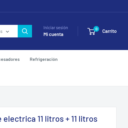
Iniciar sesión
0
Carrito
as
Mi cuenta
cesadores
Refrigeración
electrica 11 litros + 11 litros