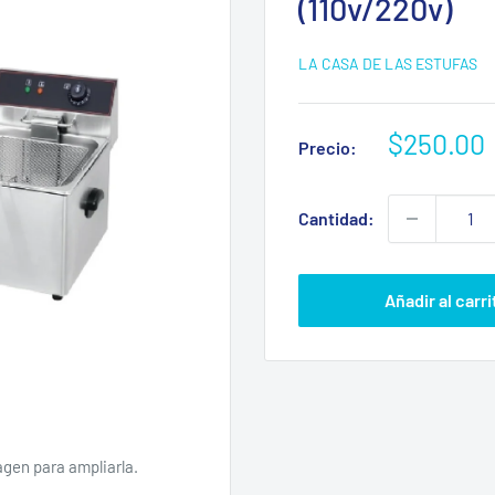
(110v/220v)
LA CASA DE LAS ESTUFAS
Precio
$250.00
Precio:
de
venta
Cantidad:
Añadir al carri
agen para ampliarla.