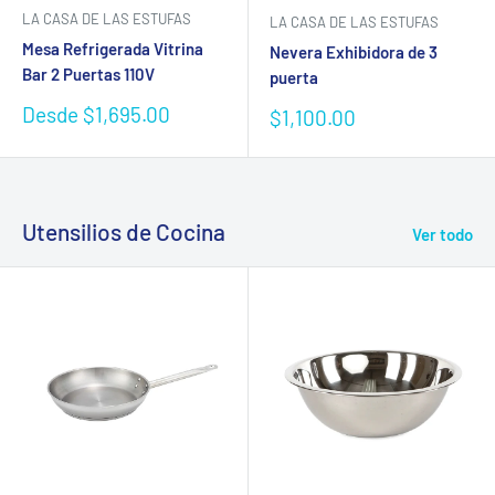
LA CASA DE LAS ESTUFAS
LA CASA DE LAS ESTUFAS
Mesa Refrigerada Vitrina
Nevera Exhibidora de 3
Bar 2 Puertas 110V
puerta
Precio
Desde $1,695.00
Precio
$1,100.00
de
de
venta
venta
Utensilios de Cocina
Ver todo