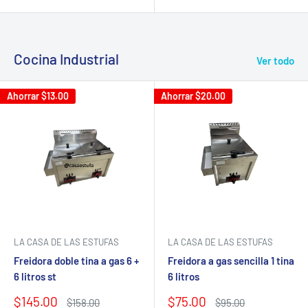
de
de
venta
venta
Cocina Industrial
Ver todo
Ahorrar
$13.00
Ahorrar
$20.00
LA CASA DE LAS ESTUFAS
LA CASA DE LAS ESTUFAS
Freidora a gas sencilla 1 tina
Freidora doble tina a gas 6 +
6 litros
6 litros st
Precio
Precio
$75.00
$145.00
Precio
Precio
$95.00
$158.00