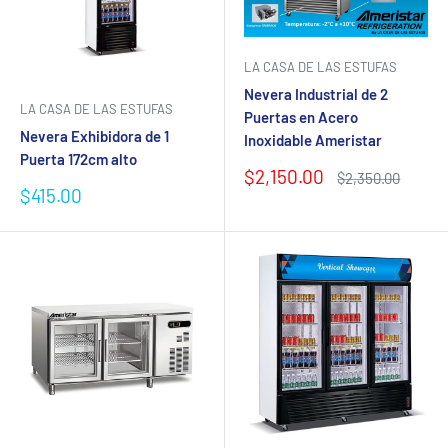
LA CASA DE LAS ESTUFAS
Nevera Industrial de 2
LA CASA DE LAS ESTUFAS
Puertas en Acero
Nevera Exhibidora de 1
Inoxidable Ameristar
Puerta 172cm alto
Precio
$2,150.00
Precio
$2,350.00
Precio
de
habitual
$415.00
de
venta
venta