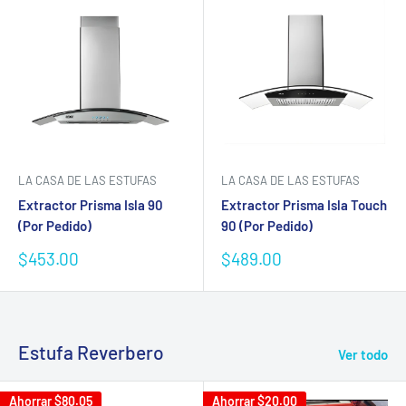
LA CASA DE LAS ESTUFAS
LA CASA DE LAS ESTUFAS
Extractor Prisma Isla 90
Extractor Prisma Isla Touch
(Por Pedido)
90 (Por Pedido)
Precio
Precio
$453.00
$489.00
de
de
venta
venta
Estufa Reverbero
Ver todo
Ahorrar
$80.05
Ahorrar
$20.00