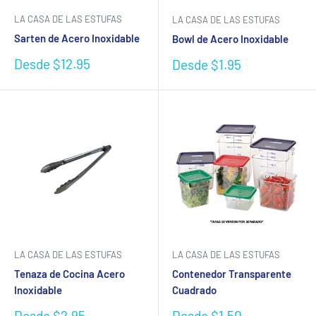
LA CASA DE LAS ESTUFAS
LA CASA DE LAS ESTUFAS
Sarten de Acero Inoxidable
Bowl de Acero Inoxidable
Precio
Desde $12.95
Precio
Desde $1.95
de
de
venta
venta
LA CASA DE LAS ESTUFAS
LA CASA DE LAS ESTUFAS
Tenaza de Cocina Acero
Contenedor Transparente
Inoxidable
Cuadrado
Precio
Precio
Desde $2.95
Desde $1.50