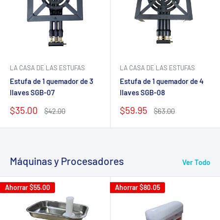
LA CASA DE LAS ESTUFAS
LA CASA DE LAS ESTUFAS
Estufa de 1 quemador de 3
Estufa de 1 quemador de 4
llaves SGB-07
llaves SGB-08
Precio
Precio
$35.00
$59.95
Precio
Precio
$42.00
$63.00
de
habitual
de
habitual
venta
venta
Máquinas y Procesadores
Ver Todo
Ahorrar
$55.00
Ahorrar
$80.05