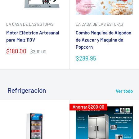
LA CASA DE LAS ESTUFAS
LA CASA DE LAS ESTUFAS
Motor Eléctrico Artesanal
Combo Maquina de Algodon
para Maíz 110V
de Azucar y Maquina de
Popcorn
Precio
$180.00
Precio
$200.00
de
habitual
Precio
$289.95
venta
de
venta
Refrigeración
Ver todo
Ahorrar
$200.00