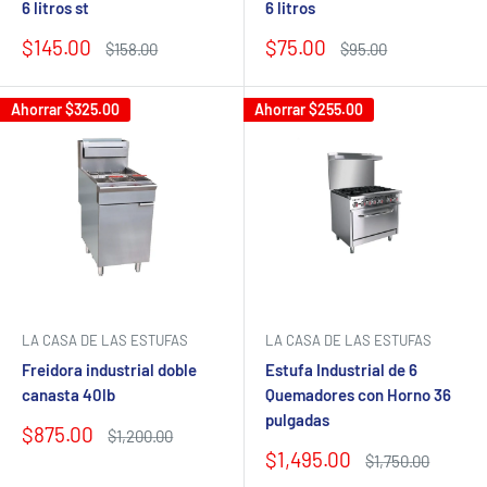
6 litros
6 litros st
Precio
Precio
$75.00
$145.00
Precio
Precio
$95.00
$158.00
de
habitual
de
habitual
venta
venta
Ahorrar
$325.00
Ahorrar
$255.00
LA CASA DE LAS ESTUFAS
LA CASA DE LAS ESTUFAS
Freidora industrial doble
Estufa Industrial de 6
canasta 40lb
Quemadores con Horno 36
pulgadas
Precio
$875.00
Precio
$1,200.00
de
habitual
Precio
$1,495.00
Precio
$1,750.00
venta
de
habitual