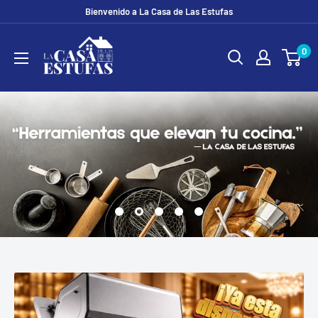
Ir
Bienvenido a La Casa de Las Estufas
directamente
La
al
0
Casa
contenido
De
Las
Estufas