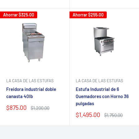
de
habitual
de
habitual
venta
venta
Ahorrar
$325.00
Ahorrar
$255.00
LA CASA DE LAS ESTUFAS
LA CASA DE LAS ESTUFAS
Freidora industrial doble
Estufa Industrial de 6
canasta 40lb
Quemadores con Horno 36
pulgadas
Precio
$875.00
Precio
$1,200.00
de
habitual
Precio
$1,495.00
Precio
$1,750.00
venta
de
habitual
venta