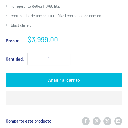
refrigerante R404a 110/60 htz.
controlador de temperatura Dixell con sonda de comida
Blast chiller.
Precio
$3,999.00
Precio:
de
venta
Cantidad:
Añadir al carrito
Comparte este producto