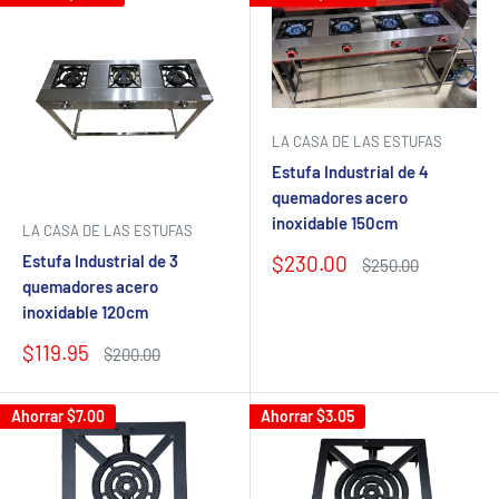
LA CASA DE LAS ESTUFAS
Estufa Industrial de 4
quemadores acero
inoxidable 150cm
LA CASA DE LAS ESTUFAS
Precio
$230.00
Estufa Industrial de 3
Precio
$250.00
de
habitual
quemadores acero
venta
inoxidable 120cm
Precio
$119.95
Precio
$200.00
de
habitual
venta
Ahorrar
$7.00
Ahorrar
$3.05