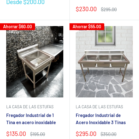
Precio
Desde $200.00
de
Precio
$230.00
Precio
$295.00
venta
de
habitual
venta
Ahorrar
$60.00
Ahorrar
$55.00
LA CASA DE LAS ESTUFAS
LA CASA DE LAS ESTUFAS
Fregador Industrial de 1
Fregador Industrial de
Tina en acero inoxidable
Acero Inoxidable 3 Tinas
Precio
Precio
$135.00
$295.00
Precio
Precio
$195.00
$350.00
habitual
habitual