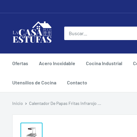
Ir
directamente
al
La
contenido
Casa
De
Las
Estufas
Ofertas
Acero Inoxidable
Cocina Industrial
C
Utensilios de Cocina
Contacto
Inicio
Calentador De Papas Fritas Infrarojo ...