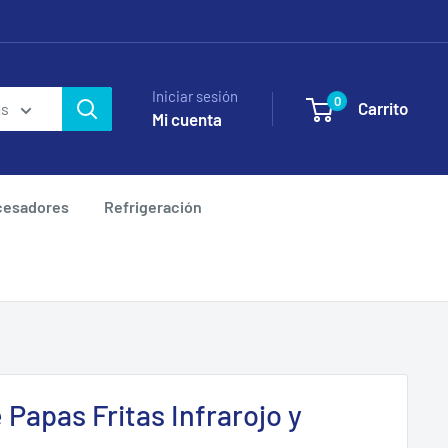
Iniciar sesión
0
Carrito
as
Mi cuenta
cesadores
Refrigeración
Papas Fritas Infrarojo y