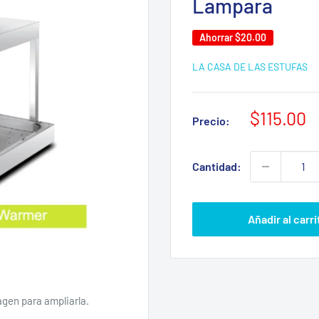
Lampara
Ahorrar
$20.00
LA CASA DE LAS ESTUFAS
Precio
$115.00
Precio:
de
venta
Cantidad:
Añadir al carri
agen para ampliarla.